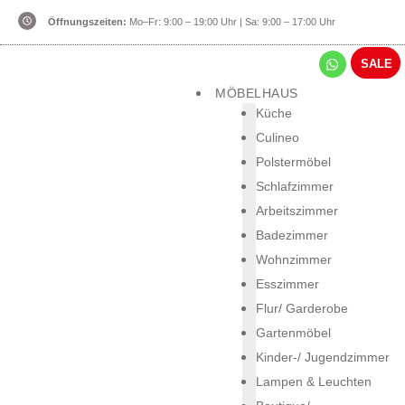
Öffnungszeiten:
Mo–Fr: 9:00 – 19:00 Uhr | Sa: 9:00 – 17:00 Uhr
Zum
SALE
Inhalt
springen
MÖBELHAUS
Küche
Culineo
Polstermöbel
Schlafzimmer
Arbeitszimmer
Badezimmer
Wohnzimmer
Esszimmer
Flur/ Garderobe
Gartenmöbel
Kinder-/ Jugendzimmer
Lampen & Leuchten